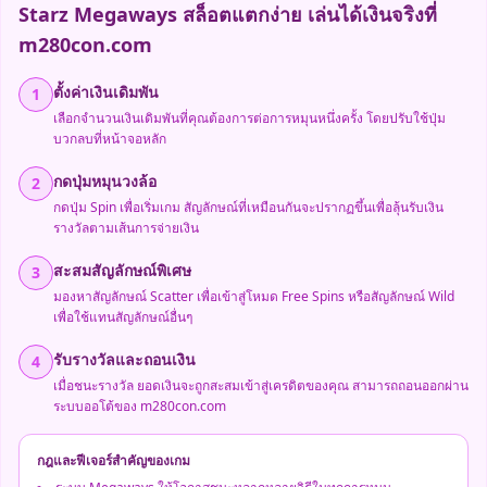
Starz Megaways สล็อตแตกง่าย เล่นได้เงินจริงที่
m280con.com
ตั้งค่าเงินเดิมพัน
1
เลือกจำนวนเงินเดิมพันที่คุณต้องการต่อการหมุนหนึ่งครั้ง โดยปรับใช้ปุ่ม
บวกลบที่หน้าจอหลัก
กดปุ่มหมุนวงล้อ
2
กดปุ่ม Spin เพื่อเริ่มเกม สัญลักษณ์ที่เหมือนกันจะปรากฏขึ้นเพื่อลุ้นรับเงิน
รางวัลตามเส้นการจ่ายเงิน
สะสมสัญลักษณ์พิเศษ
3
มองหาสัญลักษณ์ Scatter เพื่อเข้าสู่โหมด Free Spins หรือสัญลักษณ์ Wild
เพื่อใช้แทนสัญลักษณ์อื่นๆ
รับรางวัลและถอนเงิน
4
เมื่อชนะรางวัล ยอดเงินจะถูกสะสมเข้าสู่เครดิตของคุณ สามารถถอนออกผ่าน
ระบบออโต้ของ m280con.com
กฎและฟีเจอร์สำคัญของเกม