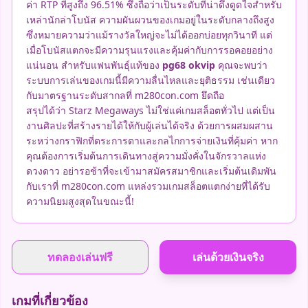
ค่า RTP ที่สูงถึง 96.51% ซึ่งถือว่าเป็นระดับที่น่าดึงดูดใจสำหรับ
เหล่านักล่าโบนัส ความผันผวนของเกมอยู่ในระดับกลางถึงสูง
ซึ่งหมายความว่าแม้รางวัลใหญ่จะไม่ได้ออกบ่อยทุกวินาที แต่
เมื่อโบนัสแตกจะมีความรุนแรงและคุ้มค่ากับการรอคอยอย่าง
แน่นอน สำหรับแฟนพันธุ์แท้ของ
pg68 okvip
คุณจะพบว่า
ระบบการเล่นของเกมนี้มีความลื่นไหลและยุติธรรม เช่นเดียว
กับมาตรฐานระดับสากลที่ m280con.com ยึดถือ
สรุปได้ว่า Starz Megaways ไม่ใช่แค่เกมสล็อตทั่วไป แต่เป็น
งานศิลปะที่สร้างรายได้ให้กับผู้เล่นได้จริง ด้วยการผสมผสาน
ระหว่างกราฟิกที่ตระการตาและกลไกการจ่ายเงินที่คุ้มค่า หาก
คุณต้องการเริ่มต้นการเดินทางสู่ความมั่งคั่งในจักรวาลแห่ง
ดวงดาว อย่ารอช้าที่จะเข้ามาสมัครสมาชิกและเริ่มต้นเดิมพัน
กับเราที่ m280con.com แหล่งรวมเกมสล็อตแตกง่ายที่ได้รับ
ความนิยมสูงสุดในขณะนี้!
ทดลองเล่นฟรี
เล่นด้วยเงินจริง
เกมที่เกี่ยวข้อง