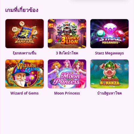
เกมที่เกี่ยวข้อง
ξยกสงครามขึ้น
3 สิงโตนำโชค
Starz Megaways
Wizard of Gems
Moon Princess
บ้านอิฐมหาโชค