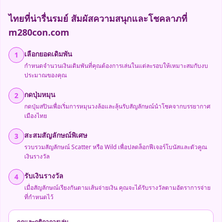
ไทยที่น่ารื่นรมย์ สัมผัสความสนุกและโชคลาภที่
m280con.com
เลือกยอดเดิมพัน
1
กำหนดจำนวนเงินเดิมพันที่คุณต้องการเล่นในแต่ละรอบให้เหมาะสมกับงบ
ประมาณของคุณ
กดปุ่มหมุน
2
กดปุ่มสปินเพื่อเริ่มการหมุนวงล้อและลุ้นรับสัญลักษณ์นำโชคจากบรรยากาศ
เมืองไทย
สะสมสัญลักษณ์พิเศษ
3
รวบรวมสัญลักษณ์ Scatter หรือ Wild เพื่อปลดล็อกฟีเจอร์โบนัสและตัวคูณ
เงินรางวัล
รับเงินรางวัล
4
เมื่อสัญลักษณ์เรียงกันตามเส้นจ่ายเงิน คุณจะได้รับรางวัลตามอัตราการจ่าย
ที่กำหนดไว้
กฎและกติกาการเล่น