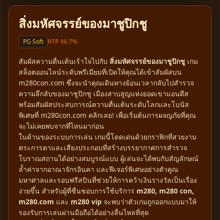
▶
สิ่งมหัศจรรย์ของมาชูปิกชู
PG Soft
RTP 96.7%
สัมผัสความตื่นเต้นเร้าใจไปกับ
สิ่งมหัศจรรย์ของมาชูปิกชู
เกม
สล็อตออนไลน์ระดับพรีเมียมที่เปิดให้คุณได้เข้าสัมผัสบน
m280con.com ซึ่งจะนำคุณเดินทางย้อนเวลากลับไปสำรวจ
ความลึกลับของมาชูปิกชู เมืองสาบสูญแห่งยอดเขาแอนดีส
พร้อมสัมผัสประสบการณ์ความตื่นเต้นระดับโลกและโบนัส
พิเศษที่ m280con.com คลิกเลย! เพื่อเริ่มต้นการผจญภัยที่คุณ
จะไม่เคยพบจากที่ไหนมาก่อน
ในด้านของระบบการเล่น เกมนี้โดดเด่นด้วยกราฟิกที่สวยงาม
ตระการตาและเสียงประกอบที่สร้างบรรยากาศการสำรวจ
โบราณสถานได้อย่างสมบูรณ์แบบ ผู้เล่นจะได้พบกับสัญลักษณ์
ล้ำค่าจากอาณาจักรอินคา และฟีเจอร์พิเศษอย่างตัวคูณ
มหาศาลและรอบฟรีสปินที่ช่วยให้การคว้าเงินรางวัลเป็นเรื่อง
ง่ายขึ้น สำหรับผู้ที่ชื่นชอบการใช้บริการ
m280, m280 con,
m280.com
และ
m280 vip
จะพบว่าตัวเกมถูกออกแบบมาให้
รองรับการเล่นผ่านมือถือได้อย่างลื่นไหลที่สุด