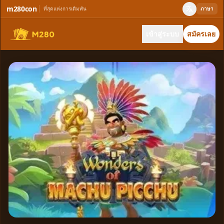
m280con
ที่สุดแห่งการเดิมพัน
ภาษา
เข้าสู่ระบบ
สมัครเลย