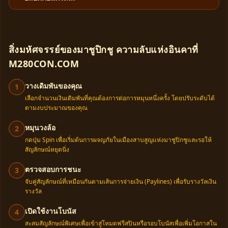
สิ่งมหัศจรรย์ของมาชูปิกชู ความลับแห่งอินคาที่
M280CON.COM
วางเดิมพันของคุณ
1
เลือกจำนวนเงินเดิมพันที่คุณต้องการต่อการหมุนหนึ่งครั้ง โดยปรับระดับได้
ตามงบประมาณของคุณ
หมุนวงล้อ
2
กดปุ่ม Spin เพื่อเริ่มต้นการผจญภัยในเมืองสาบสูญแห่งมาชูปิกชูและรอให้
สัญลักษณ์หยุดนิ่ง
ตรวจสอบการชนะ
3
จับคู่สัญลักษณ์ที่เหมือนกันตามเส้นการจ่ายเงิน (Paylines) เพื่อรับรางวัลเงิน
รางวัล
เปิดใช้งานโบนัส
4
สะสมสัญลักษณ์พิเศษเพื่อเข้าสู่โหมดฟรีสปินหรือรอบโบนัสเพื่อเพิ่มโอกาสใน