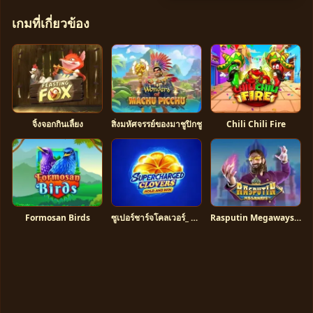
เกมที่เกี่ยวข้อง
จิ้งจอกกินเลี้ยง
สิ่งมหัศจรรย์ของมาชูปิกชู
Chili Chili Fire
Formosan Birds
ซูเปอร์ชาร์จโคลเวอร์_ ยึดและชนะ
Rasputin Megaways DNT