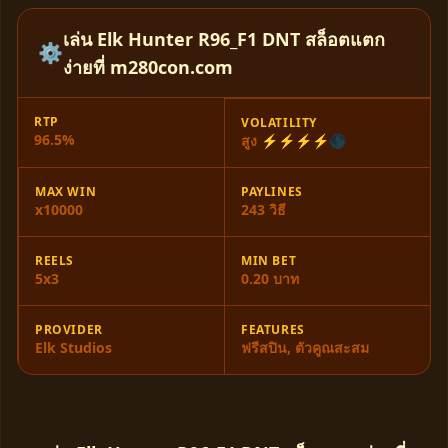
เล่น Elk Hunter R96_F1 DNT สล็อตแตก
⚙️
ง่ายที่ m280con.com
RTP
VOLATILITY
96.5%
สูง ⚡⚡⚡⚡🌑
MAX WIN
PAYLINES
x10000
243 วิธี
REELS
MIN BET
5x3
0.20 บาท
PROVIDER
FEATURES
Elk Studios
ฟรีสปิน, ตัวคูณสะสม