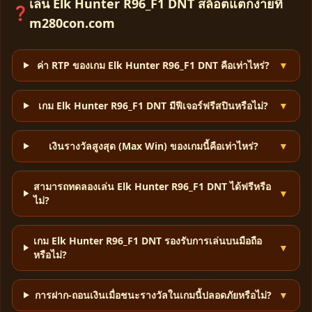
เล่น Elk Hunter R96_F1 DNT สล็อตแตกง่ายที่
❓
m280con.com
ค่า RTP ของเกม Elk Hunter R96_F1 DNT คือเท่าไหร่?
▼
เกม Elk Hunter R96_F1 DNT มีฟีเจอร์ฟรีสปินหรือไม่?
▼
เงินรางวัลสูงสุด (Max Win) ของเกมนี้คือเท่าไหร่?
▼
สามารถทดลองเล่น Elk Hunter R96_F1 DNT ได้ฟรีหรือ
▼
ไม่?
เกม Elk Hunter R96_F1 DNT รองรับการเล่นบนมือถือ
▼
หรือไม่?
การฝาก-ถอนเงินเมื่อชนะรางวัลในเกมนี้ปลอดภัยหรือไม่?
▼