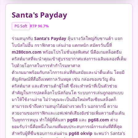
▶
Santa's Payday
PG Soft
RTP 96.7%
ร่วมสนุกกับ
Santa's Payday
ลุ้นรางวัลใหญ่กับซานต้า แจก
โบนัสไม่อั้น กราฟิกสวย เล่นง่าย แตกหนัก สมัครวันนี้ที่
m280con.com
พร้อมโปรโมชั่นสุดพิเศษ! นี่คือเกมสล็อตธีม
คริสต์มาสที่จะนำคุณเข้าสู่บรรยากาศแห่งการเฉลิมฉลองที่เต็ม
ไปด้วยโอกาสในการทำกำไรมหาศาล
ตัวเกมมาพร้อมกับกลไกการเล่นที่ทันสมัยและน่าตื่นเต้น โดยมี
สัญลักษณ์ที่สื่อถึงเทศกาลวันหยุด เช่น กล่องของขวัญ ต้น
คริสต์มาส และตัวซานต้าผู้ใจดี ซึ่งจะทำหน้าที่เป็นตัวช่วย
สำคัญในการปลดล็อกโบนัสก้อนโต ระบบการเล่นถูกออกแบบ
มาให้ใช้งานง่าย ไม่ว่าคุณจะเป็นมือใหม่หรือเซียนสล็อตก็
สามารถเข้าถึงความสนุกได้อย่างรวดเร็ว นอกจากนี้ ความ
สวยงามของกราฟิกและเอฟเฟกต์เสียงยังช่วยเพิ่มความตื่นเต้น
ในทุกการหมุน ทำให้ผู้ที่ค้นหา
pg68
และ
pg68.com
ต่าง
ยอมรับว่านี่คือหนึ่งในเกมที่มอบประสบการณ์การเล่นที่ดีที่สุด
สำหรับผู้ที่ชื่นชอบการเล่นผ่าน
pg68 okvip
จะพบว่า Santa's