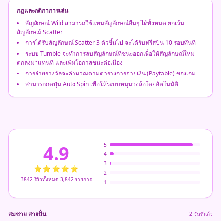
กฎและกติกาการเล่น
สัญลักษณ์ Wild สามารถใช้แทนสัญลักษณ์อื่นๆ ได้ทั้งหมด ยกเว้น
สัญลักษณ์ Scatter
การได้รับสัญลักษณ์ Scatter 3 ตัวขึ้นไป จะได้รับฟรีสปิน 10 รอบทันที
ระบบ Tumble จะทำการลบสัญลักษณ์ที่ชนะออกเพื่อให้สัญลักษณ์ใหม่
ตกลงมาแทนที่ และเพิ่มโอกาสชนะต่อเนื่อง
การจ่ายรางวัลจะคำนวณตามตารางการจ่ายเงิน (Paytable) ของเกม
สามารถกดปุ่ม Auto Spin เพื่อให้ระบบหมุนวงล้อโดยอัตโนมัติ
5
4.9
4
3
⭐⭐⭐⭐⭐
2
3842 รีวิวทั้งหมด 3,842 รายการ
1
สมชาย สายปั่น
2 วันที่แล้ว