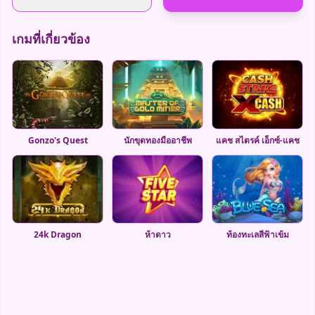
เกมที่เกี่ยวข้อง
Gonzo's Quest
นักขุดทองมืออาชีพ
แคช สไตรค์ เอ็กซ์-แคช
24k Dragon
ห้าดาว
ท้องทะเลสีฟ้าเข้ม