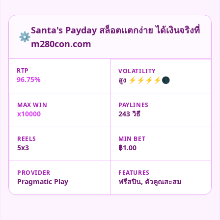
Santa's Payday สล็อตแตกง่าย ได้เงินจริงที่
⚙️
m280con.com
RTP
VOLATILITY
96.75%
สูง ⚡⚡⚡⚡🌑
MAX WIN
PAYLINES
x10000
243 วิธี
REELS
MIN BET
5x3
฿1.00
PROVIDER
FEATURES
Pragmatic Play
ฟรีสปิน, ตัวคูณสะสม