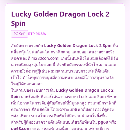
▶
Lucky Golden Dragon Lock 2
Spin
PG Soft
RTP 96.8%
สัมผัสความรวยกับ
Lucky Golden Dragon Lock 2 Spin
ปั่น
สล็อตลุ้นโบนัสก้อนโต กราฟิกสวย แตกบ่อย เล่นง่ายจ่ายจริง
สมัครเลยที่ m280con.com! เกมนี้เป็นหนึ่งในเกมสล็อตที่ได้รับ
ความนิยมสูงสุดในขณะนี้ ด้วยธีมมังกรทองที่นำโชคลาภและ
ความมั่งคั่งมาสู่ผู้เล่น ผสมผสานกับระบบการเล่นที่ตื่นเต้น
เร้าใจ ทำให้ทุกการหมุนมีความหมายและมีโอกาสลุ้นรางวัล
ใหญ่ได้ตลอดเวลา
ในส่วนของระบบการเล่น
Lucky Golden Dragon Lock 2
Spin
มาพร้อมกับฟีเจอร์เด่นอย่างระบบ Lock และ Spin ที่ช่วย
เพิ่มโอกาสในการจับคู่สัญลักษณ์ที่มีมูลค่าสูง ตัวเกมมีกราฟิกที่
ตระการตา สีสันสดใส โดยเฉพาะเอฟเฟกต์มังกรทองที่ดูทรง
พลัง เพิ่มอรรถรสในการเดิมพันให้มีความน่าสนใจยิ่งขึ้น
สำหรับผู้ที่มองหาความตื่นเต้นแบบเดียวกับที่พบใน
pg68
หรือ
pg68.com
จะต้องหลงรักเกมนี้อย่างแน่นอน เพราะมีการ