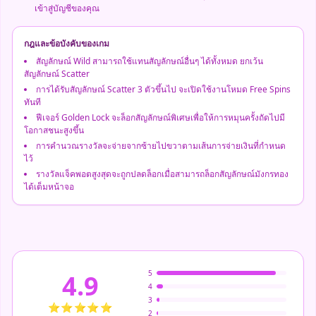
เข้าสู่บัญชีของคุณ
กฎและข้อบังคับของเกม
สัญลักษณ์ Wild สามารถใช้แทนสัญลักษณ์อื่นๆ ได้ทั้งหมด ยกเว้น
สัญลักษณ์ Scatter
การได้รับสัญลักษณ์ Scatter 3 ตัวขึ้นไป จะเปิดใช้งานโหมด Free Spins
ทันที
ฟีเจอร์ Golden Lock จะล็อกสัญลักษณ์พิเศษเพื่อให้การหมุนครั้งถัดไปมี
โอกาสชนะสูงขึ้น
การคำนวณรางวัลจะจ่ายจากซ้ายไปขวาตามเส้นการจ่ายเงินที่กำหนด
ไว้
รางวัลแจ็คพอตสูงสุดจะถูกปลดล็อกเมื่อสามารถล็อกสัญลักษณ์มังกรทอง
ได้เต็มหน้าจอ
5
4.9
4
3
⭐⭐⭐⭐⭐
2