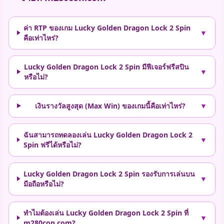
ค่า RTP ของเกม Lucky Golden Dragon Lock 2 Spin
▼
คือเท่าไหร่?
Lucky Golden Dragon Lock 2 Spin มีฟีเจอร์ฟรีสปิน
▼
หรือไม่?
เงินรางวัลสูงสุด (Max Win) ของเกมนี้คือเท่าไหร่?
▼
ฉันสามารถทดลองเล่น Lucky Golden Dragon Lock 2
▼
Spin ฟรีได้หรือไม่?
Lucky Golden Dragon Lock 2 Spin รองรับการเล่นบน
▼
มือถือหรือไม่?
ทำไมต้องเล่น Lucky Golden Dragon Lock 2 Spin ที่
▼
m280con.com?