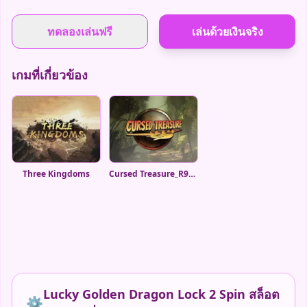
ทดลองเล่นฟรี
เล่นด้วยเงินจริง
เกมที่เกี่ยวข้อง
Three Kingdoms
Cursed Treasure_R96_F1 DNT
Lucky Golden Dragon Lock 2 Spin สล็อต
⚙️